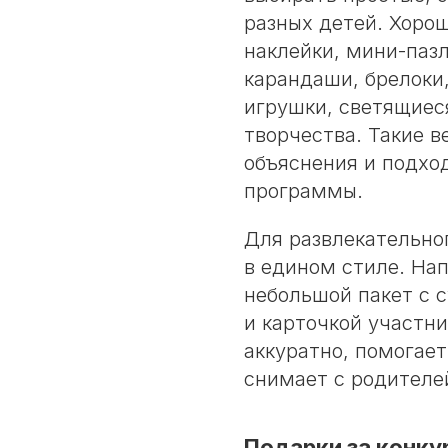
разных детей. Хоро
наклейки, мини-паз
карандаши, брелоки,
игрушки, светящиес
творчества. Такие 
объяснения и подхо
программы.
Для развлекательно
в едином стиле. На
небольшой пакет с 
и карточкой участни
аккуратно, помогае
снимает с родителе
Подарки за конку